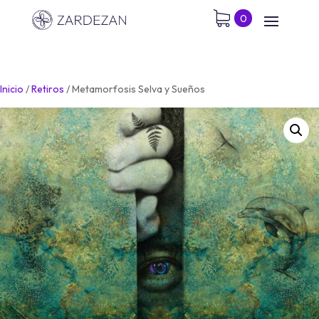
0
Inicio
/
Retiros
/
Metamorfosis Selva y Sueños