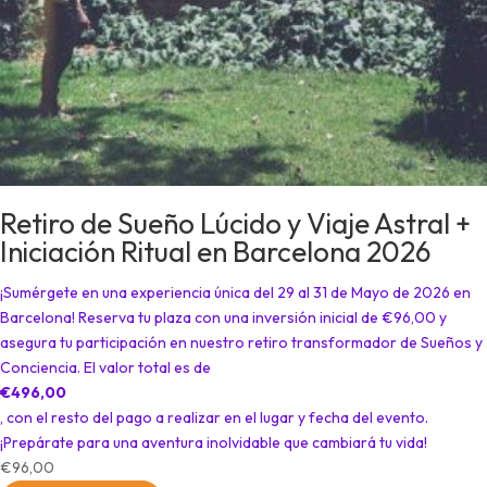
Retiro de Sueño Lúcido y Viaje Astral +
Iniciación Ritual en Barcelona 2026
¡Sumérgete en una experiencia única del 29 al 31 de Mayo de 2026 en
Barcelona! Reserva tu plaza con una inversión inicial de €96,00 y
asegura tu participación en nuestro retiro transformador de Sueños y
Conciencia. El valor total es de
€496,00
, con el resto del pago a realizar en el lugar y fecha del evento.
¡Prepárate para una aventura inolvidable que cambiará tu vida!
€
96,00