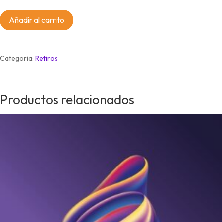
Metamorfosis
Añadir al carrito
Selva
y
Sueños
Categoría:
Retiros
cantidad
Productos relacionados