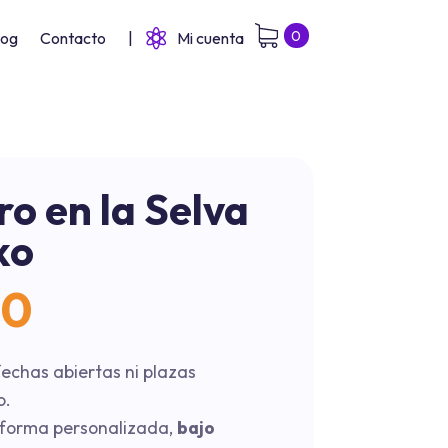
0
log
Contacto
|
Mi cuenta
o en la Selva
ko
00
 fechas abiertas ni plazas
o.
 forma personalizada,
bajo