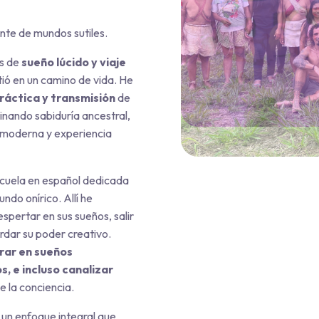
nte de mundos sutiles.
as de
sueño lúcido y viaje
irtió en un camino de vida. He
práctica y transmisión
de
nando sabiduría ancestral,
ca moderna y experiencia
escuela en español dedicada
ndo onírico. Allí he
spertar en sus sueños, salir
ordar su poder creativo.
rar en sueños
, e incluso canalizar
e la conciencia.
, un enfoque integral que