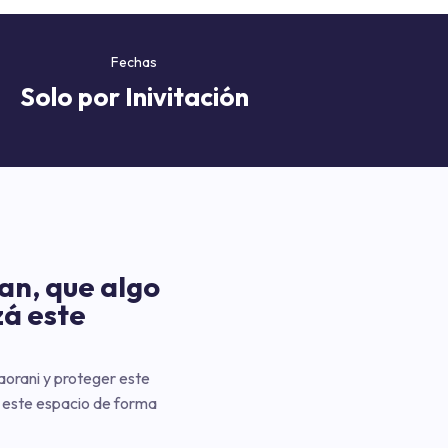
Fechas
Solo por Inivitación
ban, que algo
zá este
Waorani y proteger este
r este espacio de forma