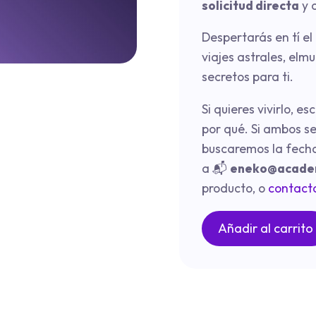
solicitud directa
y 
Despertarás en tí el 
viajes astrales, elm
secretos para ti.
Si quieres vivirlo,
por qué. Si ambos s
buscaremos la fech
a
📬
eneko@acade
producto, o
contact
Añadir al carrito