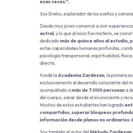
esas veces.”.
Soy Eneko, explorador de los sueños y camina
Desde muy joven comencé a vivir experienci
astral
, y lo que al inicio fue misterio, se conv
dedicado
más de quince años al estudio, 
estas capacidades humanas profundas, combi
psicología transpersonal, espiritualidad, fisi
directa.
Fundé la
Academia Zardezan
, la primera 
exclusivamente al desarrollo consciente del mu
acompañado a
más de 7.000 personas
a de
del cuerpo, sanar desde el inconsciente y rec
Muchos de estos estudiantes han logrado
ent
compartidos, superar bloqueos profundos
información desde planos no ordinarios
d
Soy también el autor del
Método Zardezan