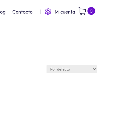
0
log
Contacto
|
Mi cuenta