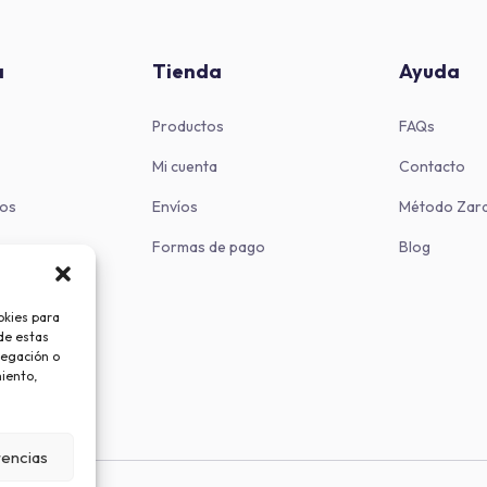
a
Tienda
Ayuda
Productos
FAQs
Mi cuenta
Contacto
ros
Envíos
Método Zar
Formas de pago
Blog
okies para
de estas
vegación o
miento,
rencias